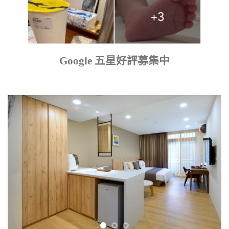
Google 五星好評募集中