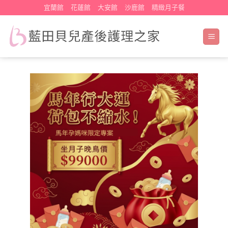
Skip
宜蘭館
花蓮館
大安館
沙鹿館
精緻月子餐
to
content