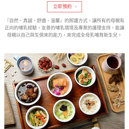
立即預約
『自然、真誠、舒適、溫馨』的照護方式，讓所有的母親有
正向的哺乳經驗，友善的哺乳環境及專業的護理支持，能讓
母親以自己與生俱來的能力，來完成全母乳哺育新生兒。