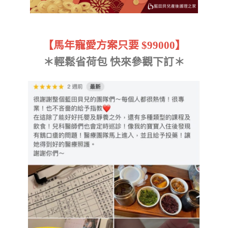
【馬年寵愛方案只要 $99000】
＊輕鬆省荷包 快來參觀下訂＊